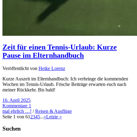
Zeit für einen Tennis-Urlaub: Kurze
Pause im Elternhandbuch
Veröffentlicht von
Heike Lorenz
Kurze Auszeit im Elternhandbuch: Ich verbringe die kommenden
Wochen im Tennis-Urlaub. Frische Beiträge erwarten euch nach
meiner Rückkehr. Bis bald!
16. April 2025
Kommentare 1
mal ehrlich …!
/
Reisen & Ausflüge
Seite 1 von 6
1
2
3
4
5
...
»
Letzte »
Suchen