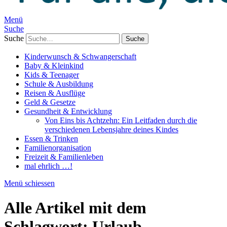
Menü
Suche
Suche
Kinderwunsch & Schwangerschaft
Baby & Kleinkind
Kids & Teenager
Schule & Ausbildung
Reisen & Ausflüge
Geld & Gesetze
Gesundheit & Entwicklung
Von Eins bis Achtzehn: Ein Leitfaden durch die
verschiedenen Lebensjahre deines Kindes
Essen & Trinken
Familienorganisation
Freizeit & Familienleben
mal ehrlich …!
Menü schiessen
Alle Artikel mit dem
Schlagwort:
Urlaub