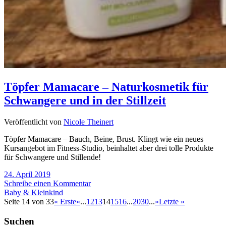
Töpfer Mamacare – Naturkosmetik für
Schwangere und in der Stillzeit
Veröffentlicht von
Nicole Theinert
Töpfer Mamacare – Bauch, Beine, Brust. Klingt wie ein neues
Kursangebot im Fitness-Studio, beinhaltet aber drei tolle Produkte
für Schwangere und Stillende!
24. April 2019
Schreibe einen Kommentar
Baby & Kleinkind
Seite 14 von 33
« Erste
«
...
12
13
14
15
16
...
20
30
...
»
Letzte »
Suchen