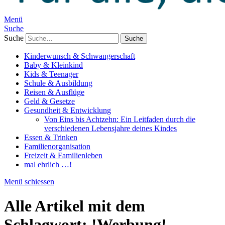
Menü
Suche
Suche
Kinderwunsch & Schwangerschaft
Baby & Kleinkind
Kids & Teenager
Schule & Ausbildung
Reisen & Ausflüge
Geld & Gesetze
Gesundheit & Entwicklung
Von Eins bis Achtzehn: Ein Leitfaden durch die
verschiedenen Lebensjahre deines Kindes
Essen & Trinken
Familienorganisation
Freizeit & Familienleben
mal ehrlich …!
Menü schiessen
Alle Artikel mit dem
Schlagwort:
!Werbung!