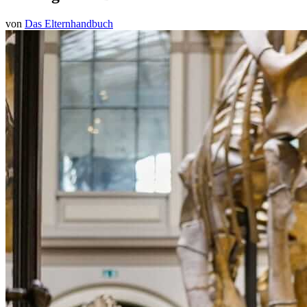
von
Das Elternhandbuch