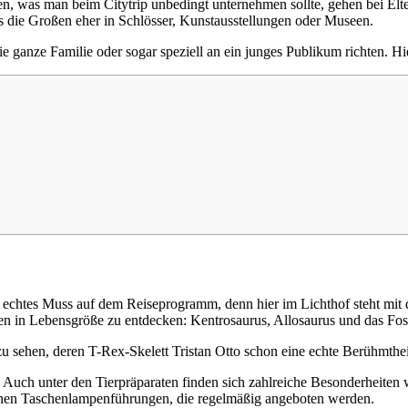
gen, was man beim Citytrip unbedingt unternehmen sollte, gehen bei E
es die Großen eher in Schlösser, Kunstausstellungen oder Museen.
 die ganze Familie oder sogar speziell an ein junges Publikum richten. 
 echtes Muss auf dem Reiseprogramm, denn hier im Lichthof steht mit 
rten in Lebensgröße zu entdecken: Kentrosaurus, Allosaurus und das Fos
zu sehen, deren T-Rex-Skelett Tristan Otto schon eine echte Berühmtheit
t. Auch unter den Tierpräparaten finden sich zahlreiche Besonderheiten 
lichen Taschenlampenführungen, die regelmäßig angeboten werden.