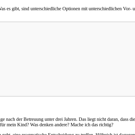
 Was es gibt, sind unterschiedliche Optionen mit unterschiedlichen Vor-
e nach der Betreuung unter drei Jahren. Das liegt nicht daran, dass di
t für mein Kind? Was denken andere? Mache ich das richtig?
geht, eine pragmatische Entscheidung zu treffen. Hilfreich ist dagegen 