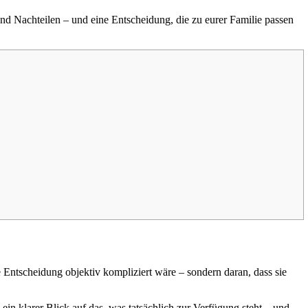
 und Nachteilen – und eine Entscheidung, die zu eurer Familie passen
e Entscheidung objektiv kompliziert wäre – sondern daran, dass sie
ein klarer Blick auf das, was tatsächlich zur Verfügung steht – und