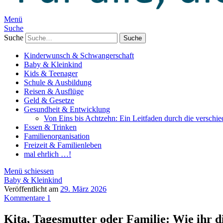
Menü
Suche
Suche
Kinderwunsch & Schwangerschaft
Baby & Kleinkind
Kids & Teenager
Schule & Ausbildung
Reisen & Ausflüge
Geld & Gesetze
Gesundheit & Entwicklung
Von Eins bis Achtzehn: Ein Leitfaden durch die verschi
Essen & Trinken
Familienorganisation
Freizeit & Familienleben
mal ehrlich …!
Menü schiessen
Baby & Kleinkind
Veröffentlicht am
29. März 2026
Kommentare 1
Kita, Tagesmutter oder Familie: Wie ihr d