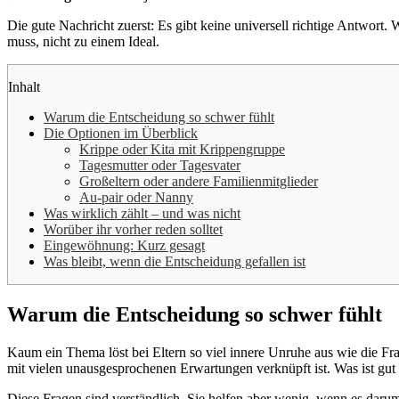
Die gute Nachricht zuerst: Es gibt keine universell richtige Antwort.
muss, nicht zu einem Ideal.
Inhalt
Warum die Entscheidung so schwer fühlt
Die Optionen im Überblick
Krippe oder Kita mit Krippengruppe
Tagesmutter oder Tagesvater
Großeltern oder andere Familienmitglieder
Au-pair oder Nanny
Was wirklich zählt – und was nicht
Worüber ihr vorher reden solltet
Eingewöhnung: Kurz gesagt
Was bleibt, wenn die Entscheidung gefallen ist
Warum die Entscheidung so schwer fühlt
Kaum ein Thema löst bei Eltern so viel innere Unruhe aus wie die Frag
mit vielen unausgesprochenen Erwartungen verknüpft ist. Was ist gu
Diese Fragen sind verständlich. Sie helfen aber wenig, wenn es darum 