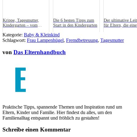
Krippe, Tagesmutter,
Die 6 besten Tipps zum
Der ultimative Lei
Kindergarten – vom
Start in den Kindergarten
für Eltern, die ein
richtigen Umgang mit
Babysitter haben
Kategorie:
Baby & Kleinkind
Fremdbetreuung!
Schlagwort:
Frau Lampenhügel
,
Fremdbetreuung
,
Tagesmutter
von
Das Elternhandbuch
Praktische Tipps, spannende Themen und Inspiration rund um
Eltern, Kinder und Familie. Hier findest du alles, um den
Familienalltag entspannt und fröhlich zu gestalten!
Schreibe einen Kommentar