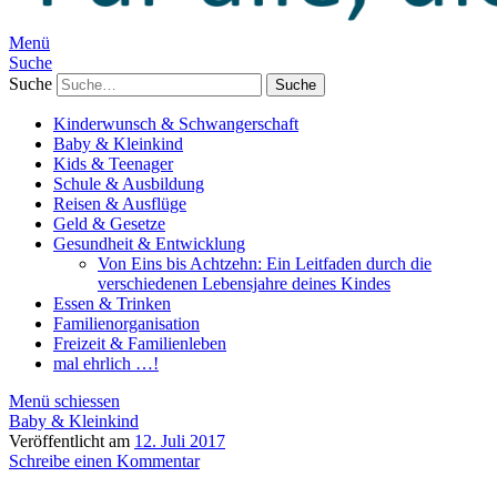
Menü
Suche
Suche
Kinderwunsch & Schwangerschaft
Baby & Kleinkind
Kids & Teenager
Schule & Ausbildung
Reisen & Ausflüge
Geld & Gesetze
Gesundheit & Entwicklung
Von Eins bis Achtzehn: Ein Leitfaden durch die
verschiedenen Lebensjahre deines Kindes
Essen & Trinken
Familienorganisation
Freizeit & Familienleben
mal ehrlich …!
Menü schiessen
Baby & Kleinkind
Veröffentlicht am
12. Juli 2017
Schreibe einen Kommentar