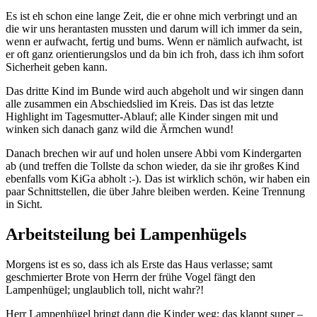
Es ist eh schon eine lange Zeit, die er ohne mich verbringt und an
die wir uns herantasten mussten und darum will ich immer da sein,
wenn er aufwacht, fertig und bums. Wenn er nämlich aufwacht, ist
er oft ganz orientierungslos und da bin ich froh, dass ich ihm sofort
Sicherheit geben kann.
Das dritte Kind im Bunde wird auch abgeholt und wir singen dann
alle zusammen ein Abschiedslied im Kreis. Das ist das letzte
Highlight im Tagesmutter-Ablauf; alle Kinder singen mit und
winken sich danach ganz wild die Ärmchen wund!
Danach brechen wir auf und holen unsere Abbi vom Kindergarten
ab (und treffen die Tollste da schon wieder, da sie ihr großes Kind
ebenfalls vom KiGa abholt :-). Das ist wirklich schön, wir haben ein
paar Schnittstellen, die über Jahre bleiben werden. Keine Trennung
in Sicht.
Arbeitsteilung bei Lampenhügels
Morgens ist es so, dass ich als Erste das Haus verlasse; samt
geschmierter Brote von Herrn der frühe Vogel fängt den
Lampenhügel; unglaublich toll, nicht wahr?!
Herr Lampenhügel bringt dann die Kinder weg; das klappt super –