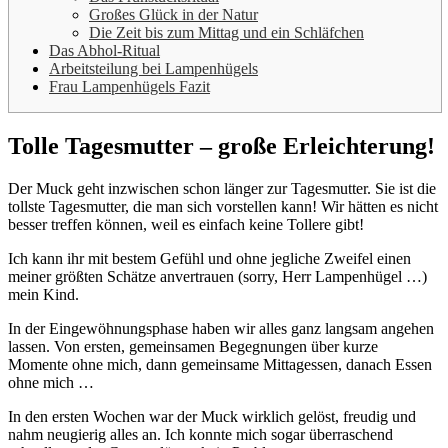
Großes Glück in der Natur
Die Zeit bis zum Mittag und ein Schläfchen
Das Abhol-Ritual
Arbeitsteilung bei Lampenhügels
Frau Lampenhügels Fazit
Tolle Tagesmutter – große Erleichterung!
Der Muck geht inzwischen schon länger zur Tagesmutter. Sie ist die
tollste Tagesmutter, die man sich vorstellen kann! Wir hätten es nicht
besser treffen können, weil es einfach keine Tollere gibt!
Ich kann ihr mit bestem Gefühl und ohne jegliche Zweifel einen
meiner größten Schätze anvertrauen (sorry, Herr Lampenhügel …)
mein Kind.
In der Eingewöhnungsphase haben wir alles ganz langsam angehen
lassen. Von ersten, gemeinsamen Begegnungen über kurze
Momente ohne mich, dann gemeinsame Mittagessen, danach Essen
ohne mich …
In den ersten Wochen war der Muck wirklich gelöst, freudig und
nahm neugierig alles an. Ich konnte mich sogar überraschend