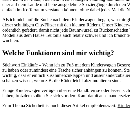
eher auf dem Lande und liebe ausgedehnte Spaziergänge durch den W
einfach im Kofferraum verstauen können, ohne dabei jedes Mal die N
Als ich mich auf die Suche nach dem Kinderwagen begab, war mir glei
dieser schnittigen City-Flitzer mit den kleinen Rädern. Unser Kinde
ordentlich gefedert, damit nicht jede Baumwurzel zu Rückenschäden 
Modell aus dem Hause Teutonia auch relativ schwer und ich brauchte e
wuchten.
Welche Funktionen sind mir wichtig?
Stichwort Einkäufe – Wenn ich zu Fuß mit dem Kinderwagen Besorgung
zu haben oder zumindest eine Tasche sicher anhängen zu können. Steht
wichtig, dass er einfach zusammenzuklappen und auseinanderzubauen i
schätzen wissen, wenn z.B. die Räder leicht abzumontieren sind.
Einige Kinderwagen verfügen über eine Handbremse oder lassen sich e
haben, trotzdem sollten Sie sich vor dem Kauf damit auseinandersetze
Zum Thema Sicherheit ist auch dieser Artikel empfehlenswert:
Kinder