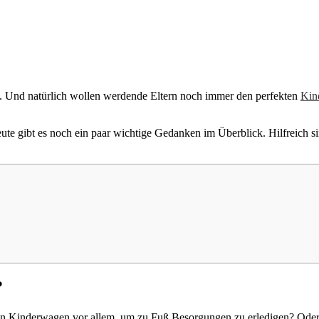
cht. Und natürlich wollen werdende Eltern noch immer den perfekten
Kin
te gibt es noch ein paar wichtige Gedanken im Überblick. Hilfreich si
?
 den Kinderwagen vor allem, um zu Fuß Besorgungen zu erledigen? Ode