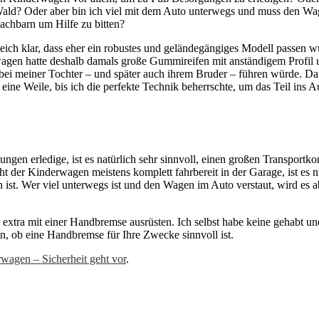
ald? Oder aber bin ich viel mit dem Auto unterwegs und muss den Wa
achbarn um Hilfe zu bitten?
ch klar, dass eher ein robustes und geländegängiges Modell passen wü
rwagen hatte deshalb damals große Gummireifen mit anständigem Profil
bei meiner Tochter – und später auch ihrem Bruder – führen würde. Da
ine Weile, bis ich die perfekte Technik beherrschte, um das Teil ins A
en erledige, ist es natürlich sehr sinnvoll, einen großen Transport
 der Kinderwagen meistens komplett fahrbereit in der Garage, ist es n
st. Wer viel unterwegs ist und den Wagen im Auto verstaut, wird es a
xtra mit einer Handbremse ausrüsten. Ich selbst habe keine gehabt un
n, ob eine Handbremse für Ihre Zwecke sinnvoll ist.
wagen – Sicherheit geht vor
.