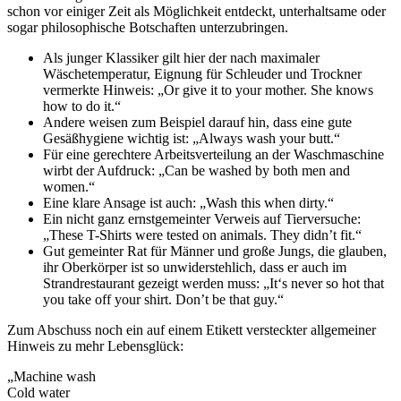
schon vor einiger Zeit als Möglichkeit entdeckt, unterhaltsame oder
sogar philosophische Botschaften unterzubringen.
Als junger Klassiker gilt hier der nach maximaler
Wäschetemperatur, Eignung für Schleuder und Trockner
vermerkte Hinweis: „Or give it to your mother. She knows
how to do it.“
Andere weisen zum Beispiel darauf hin, dass eine gute
Gesäßhygiene wichtig ist: „Always wash your butt.“
Für eine gerechtere Arbeitsverteilung an der Waschmaschine
wirbt der Aufdruck: „Can be washed by both men and
women.“
Eine klare Ansage ist auch: „Wash this when dirty.“
Ein nicht ganz ernstgemeinter Verweis auf Tierversuche:
„These T-Shirts were tested on animals. They didn’t fit.“
Gut gemeinter Rat für Männer und große Jungs, die glauben,
ihr Oberkörper ist so unwiderstehlich, dass er auch im
Strandrestaurant gezeigt werden muss: „It‘s never so hot that
you take off your shirt. Don’t be that guy.“
Zum Abschuss noch ein auf einem Etikett versteckter allgemeiner
Hinweis zu mehr Lebensglück:
„Machine wash
Cold water