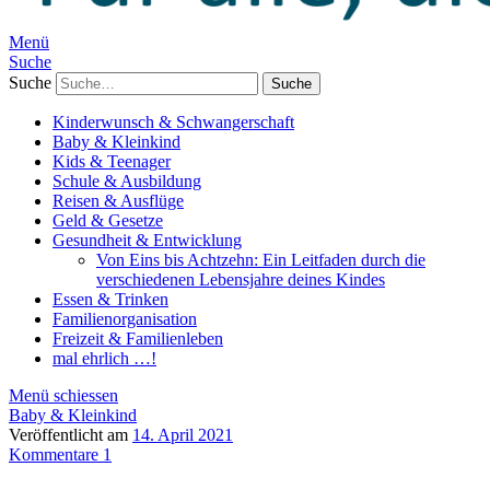
Menü
Suche
Suche
Kinderwunsch & Schwangerschaft
Baby & Kleinkind
Kids & Teenager
Schule & Ausbildung
Reisen & Ausflüge
Geld & Gesetze
Gesundheit & Entwicklung
Von Eins bis Achtzehn: Ein Leitfaden durch die
verschiedenen Lebensjahre deines Kindes
Essen & Trinken
Familienorganisation
Freizeit & Familienleben
mal ehrlich …!
Menü schiessen
Baby & Kleinkind
Veröffentlicht am
14. April 2021
Kommentare 1