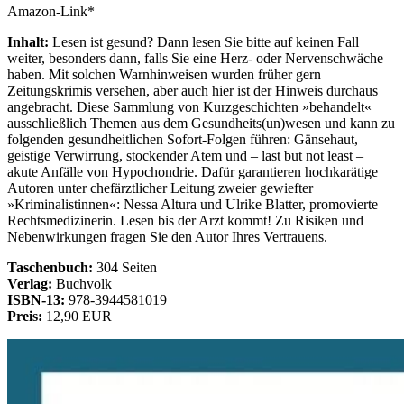
Amazon-Link*
Inhalt:
Lesen ist gesund? Dann lesen Sie bitte auf keinen Fall
weiter, besonders dann, falls Sie eine Herz- oder Nervenschwäche
haben. Mit solchen Warnhinweisen wurden früher gern
Zeitungskrimis versehen, aber auch hier ist der Hinweis durchaus
angebracht. Diese Sammlung von Kurzgeschichten »behandelt«
ausschließlich Themen aus dem Gesundheits(un)wesen und kann zu
folgenden gesundheitlichen Sofort-Folgen führen: Gänsehaut,
geistige Verwirrung, stockender Atem und – last but not least –
akute Anfälle von Hypochondrie. Dafür garantieren hochkarätige
Autoren unter chefärztlicher Leitung zweier gewiefter
»Kriminalistinnen«: Nessa Altura und Ulrike Blatter, promovierte
Rechtsmedizinerin. Lesen bis der Arzt kommt! Zu Risiken und
Nebenwirkungen fragen Sie den Autor Ihres Vertrauens.
Taschenbuch:
304 Seiten
Verlag:
Buchvolk
ISBN-13:
978-3944581019
Preis:
12,90 EUR