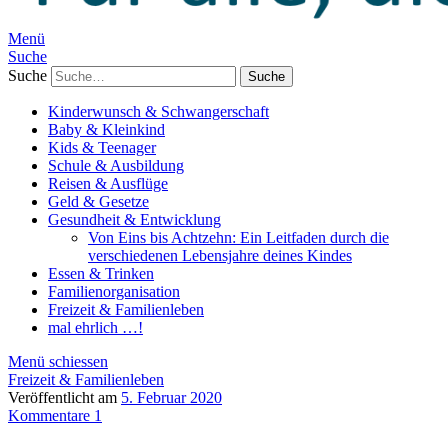
Menü
Suche
Suche
Kinderwunsch & Schwangerschaft
Baby & Kleinkind
Kids & Teenager
Schule & Ausbildung
Reisen & Ausflüge
Geld & Gesetze
Gesundheit & Entwicklung
Von Eins bis Achtzehn: Ein Leitfaden durch die
verschiedenen Lebensjahre deines Kindes
Essen & Trinken
Familienorganisation
Freizeit & Familienleben
mal ehrlich …!
Menü schiessen
Freizeit & Familienleben
Veröffentlicht am
5. Februar 2020
Kommentare 1