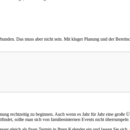
verbunden. Das muss aber nicht sein. Mit kluger Planung und der Berei
lanung rechtzeitig zu beginnen. Auch wenn es Jahr für Jahr eine große 
findet, sollte man sich von familieninternen Events nicht überrumpeln 
sser gleich als fixen Termin in Ihren Kalender ein und lassen Sie sich