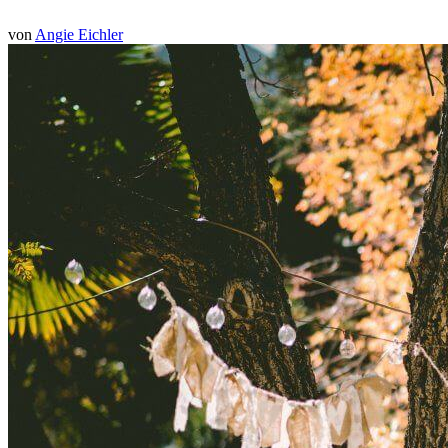
von
Angie Eichler