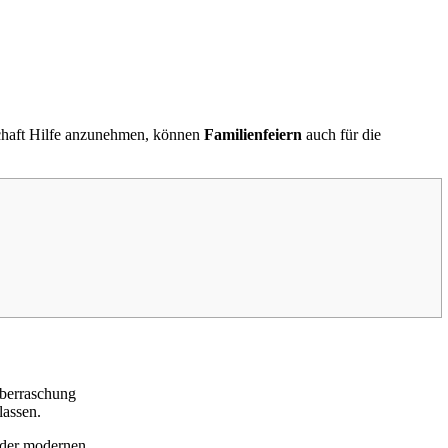
tschaft Hilfe anzunehmen, können
Familienfeiern
auch für die
Überraschung
lassen.
, der modernen