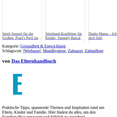
Spiel-Auszeit für die
Stirnband-Kopfhörer für
Danke Mama – Ich
Großen: Pearl's Peril im
Kinder: Snuggly Rascals
dich lieb!
Test
kommen nach
Kategorie:
Gesundheit & Entwicklung
Deutschland
Schlagwort:
!Werbung!
,
Mundhygiene
,
Zahnarzt
,
Zahnpflege
von
Das Elternhandbuch
Praktische Tipps, spannende Themen und Inspiration rund um
Eltern, Kinder und Familie. Hier findest du alles, um den
Familienalltag entspannt und fröhlich zu gestalten!