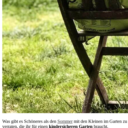
Was gibt es Schöneres als den
Sommer
mit den Kleinen im Garten zu 
verraten, die ihr für einen
kindersicheren Garten
braucht.