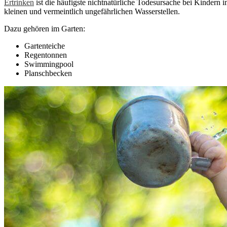
Ertrinken
ist die häufigste nichtnatürliche Todesursache bei Kindern 
kleinen und vermeintlich ungefährlichen Wasserstellen.
Dazu gehören im Garten:
Gartenteiche
Regentonnen
Swimmingpool
Planschbecken