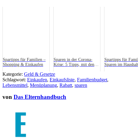
Spartipps für Familien –
Sparen in der Corona-
Spartipps für Fami
Shopping & Einkaufen
Krise: 5 Tipps, mit denen
Sparen im Haushal
du kurzfristig sparen
Kategorie:
Geld & Gesetze
kannst
Schlagwort:
Einkaufen
,
Einkaufsliste
,
Familienbudget
,
Lebensmittel
,
Menüplanung
,
Rabatt
,
sparen
von
Das Elternhandbuch