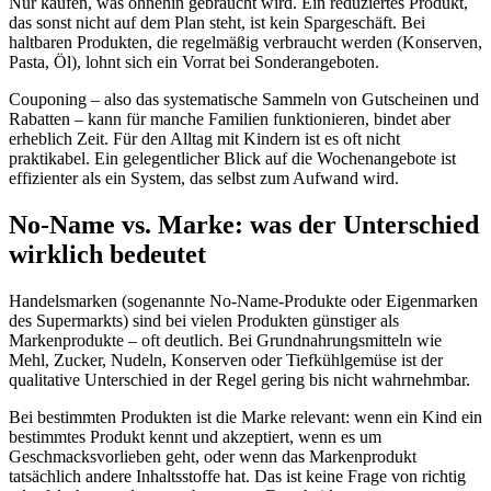
Nur kaufen, was ohnehin gebraucht wird. Ein reduziertes Produkt,
das sonst nicht auf dem Plan steht, ist kein Spargeschäft. Bei
haltbaren Produkten, die regelmäßig verbraucht werden (Konserven,
Pasta, Öl), lohnt sich ein Vorrat bei Sonderangeboten.
Couponing – also das systematische Sammeln von Gutscheinen und
Rabatten – kann für manche Familien funktionieren, bindet aber
erheblich Zeit. Für den Alltag mit Kindern ist es oft nicht
praktikabel. Ein gelegentlicher Blick auf die Wochenangebote ist
effizienter als ein System, das selbst zum Aufwand wird.
No-Name vs. Marke: was der Unterschied
wirklich bedeutet
Handelsmarken (sogenannte No-Name-Produkte oder Eigenmarken
des Supermarkts) sind bei vielen Produkten günstiger als
Markenprodukte – oft deutlich. Bei Grundnahrungsmitteln wie
Mehl, Zucker, Nudeln, Konserven oder Tiefkühlgemüse ist der
qualitative Unterschied in der Regel gering bis nicht wahrnehmbar.
Bei bestimmten Produkten ist die Marke relevant: wenn ein Kind ein
bestimmtes Produkt kennt und akzeptiert, wenn es um
Geschmacksvorlieben geht, oder wenn das Markenprodukt
tatsächlich andere Inhaltsstoffe hat. Das ist keine Frage von richtig