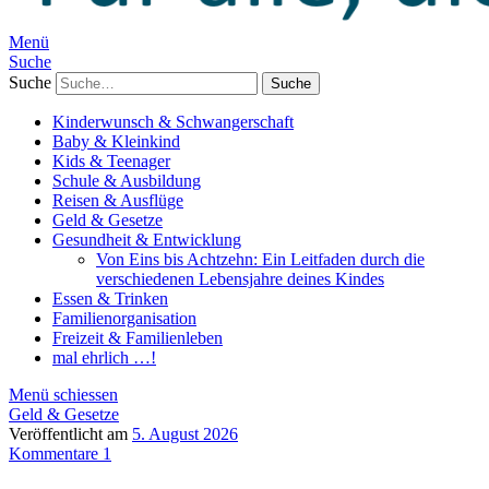
Menü
Suche
Suche
Kinderwunsch & Schwangerschaft
Baby & Kleinkind
Kids & Teenager
Schule & Ausbildung
Reisen & Ausflüge
Geld & Gesetze
Gesundheit & Entwicklung
Von Eins bis Achtzehn: Ein Leitfaden durch die
verschiedenen Lebensjahre deines Kindes
Essen & Trinken
Familienorganisation
Freizeit & Familienleben
mal ehrlich …!
Menü schiessen
Geld & Gesetze
Veröffentlicht am
5. August 2026
Kommentare 1