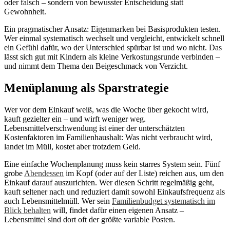
oder falsch – sondern von bewusster Entscheidung statt
Gewohnheit.
Ein pragmatischer Ansatz: Eigenmarken bei Basisprodukten testen.
Wer einmal systematisch wechselt und vergleicht, entwickelt schnell
ein Gefühl dafür, wo der Unterschied spürbar ist und wo nicht. Das
lässt sich gut mit Kindern als kleine Verkostungsrunde verbinden –
und nimmt dem Thema den Beigeschmack von Verzicht.
Menüplanung als Sparstrategie
Wer vor dem Einkauf weiß, was die Woche über gekocht wird,
kauft gezielter ein – und wirft weniger weg.
Lebensmittelverschwendung ist einer der unterschätzten
Kostenfaktoren im Familienhaushalt: Was nicht verbraucht wird,
landet im Müll, kostet aber trotzdem Geld.
Eine einfache Wochenplanung muss kein starres System sein. Fünf
grobe
Abendessen
im Kopf (oder auf der Liste) reichen aus, um den
Einkauf darauf auszurichten. Wer diesen Schritt regelmäßig geht,
kauft seltener nach und reduziert damit sowohl Einkaufsfrequenz als
auch Lebensmittelmüll. Wer sein
Familienbudget systematisch im
Blick behalten
will, findet dafür einen eigenen Ansatz –
Lebensmittel sind dort oft der größte variable Posten.