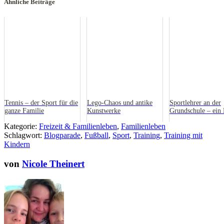
Ähnliche Beiträge
Tennis – der Sport für die
Lego-Chaos und antike
Sportlehrer an der
ganze Familie
Kunstwerke
Grundschule – ein 
aus der Praxis
Kategorie:
Freizeit & Familienleben
,
Familienleben
Schlagwort:
Blogparade
,
Fußball
,
Sport
,
Training
,
Training mit
Kindern
von
Nicole Theinert