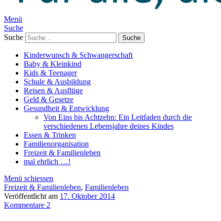
Menü
Suche
Suche
Kinderwunsch & Schwangerschaft
Baby & Kleinkind
Kids & Teenager
Schule & Ausbildung
Reisen & Ausflüge
Geld & Gesetze
Gesundheit & Entwicklung
Von Eins bis Achtzehn: Ein Leitfaden durch die
verschiedenen Lebensjahre deines Kindes
Essen & Trinken
Familienorganisation
Freizeit & Familienleben
mal ehrlich …!
Menü schiessen
Freizeit & Familienleben
,
Familienleben
Veröffentlicht am
17. Oktober 2014
Kommentare 2