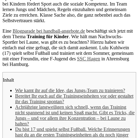
bei Kindern fördert Sport auch die soziale Kompetenz. Im Team
lernen Jungs und Mädchen, Regeln einzuhalten und gemeinsam
Ziele zu erreichen. Klasse Sache also, die ganz nebenbei auch das
Selbstvertrauen stärkt.
Eine
Blogparade bei handball-angebote.de
beschäftigt sich jetzt mit
dem Thema
Training für Kinder
. Wie hält man Nachwuchs-
Sportler bei Laune, was gibt es zu beachten? Hierzu haben wir
einfach mal eine gefragt, die sich damit auskennt. Lulu Kuhlwein
(17) spielt selbst Fußball und trainiert seit dem Sommer, gemeinsam
mit einer Freundin, eine F-Jugend des
SSC Hagen
in Ahrensburg
bei Hamburg.
Inhalt
Wie kamt ihr auf die Idee, das Jungs-Team zu trainieren?
Bereitet Ihr euch auf die Trainingseinheiten vor oder gestaltet
ihr das Training spontan?
Achtjährige langweiligen sich schnell, wenn das Training
nicht spannend ist und keinen Spaß macht. Gibt es Tricks, die
Jungs – und vor allem ihre Konzentration – bei Laune zu
halten?
Du bist 17 und spielst selbst Fußball. Welche Erinnerungen
hast du an die ersten Trainingseinheiten als du noch jünger