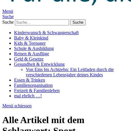
Menü
Suche
Suche
Kinderwunsch & Schwangerschaft
Baby & Kleinkind
Kids & Teenager
Schule & Ausbildung
Reisen & Ausflüge
Geld & Gesetze
Gesundheit & Entwicklung
Von Eins bis Achtzehn: Ein Leitfaden durch die
verschiedenen Lebensjahre deines Kindes
Essen & Trinken
Familienorganisation
Freizeit & Familienleben
mal ehrlich …!
Menü schiessen
Alle Artikel mit dem
Schlagwort:
Sport