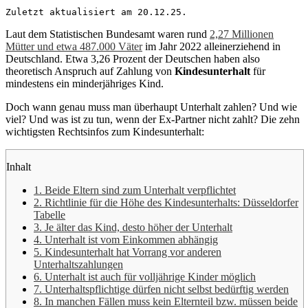
Zuletzt aktualisiert am 20.12.25.
Laut dem Statistischen Bundesamt waren rund
2,27 Millionen
Mütter und etwa 487.000 Väter
im Jahr 2022 alleinerziehend in
Deutschland. Etwa 3,26 Prozent der Deutschen haben also
theoretisch Anspruch auf Zahlung von
Kindesunterhalt
für
mindestens ein minderjähriges Kind.
Doch wann genau muss man überhaupt Unterhalt zahlen? Und wie
viel? Und was ist zu tun, wenn der Ex-Partner nicht zahlt? Die zehn
wichtigsten Rechtsinfos zum Kindesunterhalt:
Inhalt
1. Beide Eltern sind zum Unterhalt verpflichtet
2. Richtlinie für die Höhe des Kindesunterhalts: Düsseldorfer
Tabelle
3. Je älter das Kind, desto höher der Unterhalt
4. Unterhalt ist vom Einkommen abhängig
5. Kindesunterhalt hat Vorrang vor anderen
Unterhaltszahlungen
6. Unterhalt ist auch für volljährige Kinder möglich
7. Unterhaltspflichtige dürfen nicht selbst bedürftig werden
8. In manchen Fällen muss kein Elternteil bzw. müssen beide