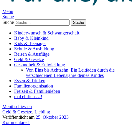
Menü
Suche
Suche
Kinderwunsch & Schwangerschaft
Baby & Kleinkind
Kids & Teenager
Schule & Ausbildung
Reisen & Ausflüge
Geld & Gesetze
Gesundheit & Entwicklung
Von Eins bis Achtzehn: Ein Leitfaden durch die
verschiedenen Lebensjahre deines Kindes
Essen & Trinken
Familienorganisation
Freizeit & Familienleben
mal ehrlich …!
Menü schiessen
Geld & Gesetze
,
Liebling
Veröffentlicht am
25. Oktober 2023
Kommentare 1