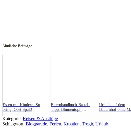
Ähnliche Beiträge
Essen mit Kindern: So
Elternhandbuch-Bastel-
Urlaub auf dem
bringt Obst Spaß!
Tipp: Blumentopf-
Bauernhof ohne M
Schneemann
und Papa
Kategorie:
Reisen & Ausflüge
Schlagwort:
Blogparade
,
Ferien
,
Kroatien
,
Trogir
,
Urlaub