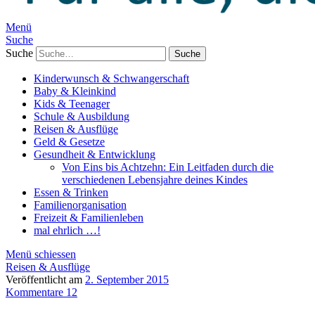
Menü
Suche
Suche
Kinderwunsch & Schwangerschaft
Baby & Kleinkind
Kids & Teenager
Schule & Ausbildung
Reisen & Ausflüge
Geld & Gesetze
Gesundheit & Entwicklung
Von Eins bis Achtzehn: Ein Leitfaden durch die
verschiedenen Lebensjahre deines Kindes
Essen & Trinken
Familienorganisation
Freizeit & Familienleben
mal ehrlich …!
Menü schiessen
Reisen & Ausflüge
Veröffentlicht am
2. September 2015
Kommentare 12