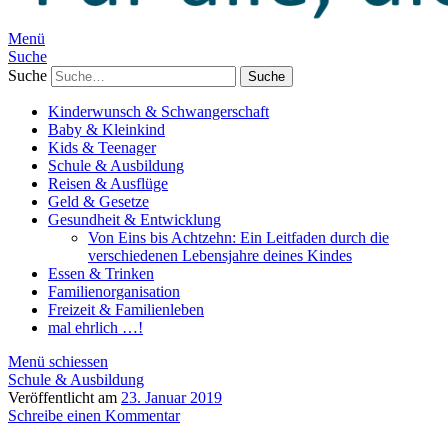
Menü
Suche
Suche
Kinderwunsch & Schwangerschaft
Baby & Kleinkind
Kids & Teenager
Schule & Ausbildung
Reisen & Ausflüge
Geld & Gesetze
Gesundheit & Entwicklung
Von Eins bis Achtzehn: Ein Leitfaden durch die
verschiedenen Lebensjahre deines Kindes
Essen & Trinken
Familienorganisation
Freizeit & Familienleben
mal ehrlich …!
Menü schiessen
Schule & Ausbildung
Veröffentlicht am
23. Januar 2019
Schreibe einen Kommentar