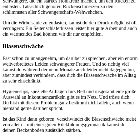
Schwangere, die ein starkes Hohlkreuz machen, um den Rücken zu
entlasten. Tatsächlich gehören Rückenschmerzen zu den
schlimmsten aller Schwangerschafts-Wehwehchen.
Um die Wirbelsäule zu entlasten, kannst du den Druck möglichst oft
verringern: Ein Seitenschläferkissen leistet hier gute Arbeit und auch
ein wärmendes Bad können wir dir nur empfehlen.
Blasenschwäche
Fast schon zu unangenehm, um darüber zu sprechen, aber ein enorm
weitverbreitetes Leiden schwangerer Frauen. Und so richtig viel
kannst du während der neun Monate auch leider nicht dagegen tun,
aber zumindest verhindern, dass dich die Blasenschwäche im Alltag
zu sehr einschränkt.
Hygieneslips, spezielle Auflagen fürs Bett und insgesamt eine große
Auswahl an Inkontinenzartikeln gibt es im Netz. Und tröste dich:
Du bist mit diesem Problem ganz bestimmt nicht allein, auch wenn
niemand gerne darüber spricht.
Ist das Kind dann geboren, verschwindet die Blasenschwäche meist
von allein – mit einer guten Rückbildungsgymnastik kannst du
deinen Beckenboden zusätzlich stärken.