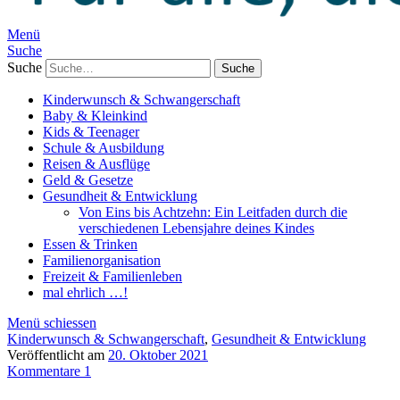
Menü
Suche
Suche
Kinderwunsch & Schwangerschaft
Baby & Kleinkind
Kids & Teenager
Schule & Ausbildung
Reisen & Ausflüge
Geld & Gesetze
Gesundheit & Entwicklung
Von Eins bis Achtzehn: Ein Leitfaden durch die
verschiedenen Lebensjahre deines Kindes
Essen & Trinken
Familienorganisation
Freizeit & Familienleben
mal ehrlich …!
Menü schiessen
Kinderwunsch & Schwangerschaft
,
Gesundheit & Entwicklung
Veröffentlicht am
20. Oktober 2021
Kommentare 1