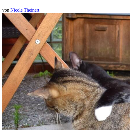
von
Nicole Theinert