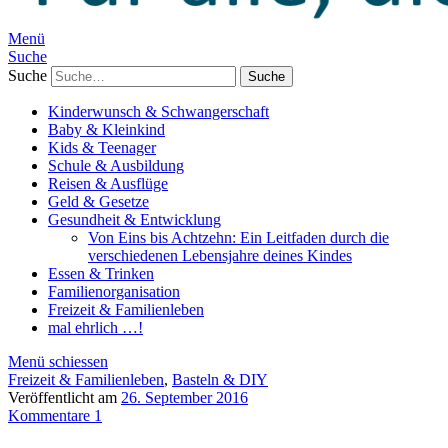
Menü
Suche
Suche
Kinderwunsch & Schwangerschaft
Baby & Kleinkind
Kids & Teenager
Schule & Ausbildung
Reisen & Ausflüge
Geld & Gesetze
Gesundheit & Entwicklung
Von Eins bis Achtzehn: Ein Leitfaden durch die
verschiedenen Lebensjahre deines Kindes
Essen & Trinken
Familienorganisation
Freizeit & Familienleben
mal ehrlich …!
Menü schiessen
Freizeit & Familienleben
,
Basteln & DIY
Veröffentlicht am
26. September 2016
Kommentare 1