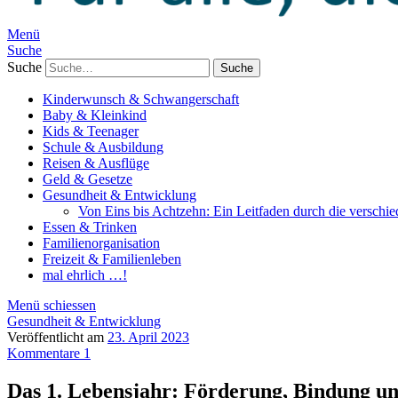
Menü
Suche
Suche
Kinderwunsch & Schwangerschaft
Baby & Kleinkind
Kids & Teenager
Schule & Ausbildung
Reisen & Ausflüge
Geld & Gesetze
Gesundheit & Entwicklung
Von Eins bis Achtzehn: Ein Leitfaden durch die verschi
Essen & Trinken
Familienorganisation
Freizeit & Familienleben
mal ehrlich …!
Menü schiessen
Gesundheit & Entwicklung
Veröffentlicht am
23. April 2023
Kommentare 1
Das 1. Lebensjahr: Förderung, Bindung un