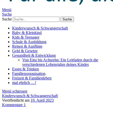
Menü
Suche
Suche
Kinderwunsch & Schwangerschaft
Baby & Kleinkind
Kids & Teenager
Schule & Ausbildung
Reisen & Ausflüge
Geld & Gesetze
Gesundheit & Entwicklung
Von Eins bis Achtzehn: Ein Leitfaden durch die
verschiedenen Lebensjahre deines Kindes
Essen & Trinken
Familienorganisation
Freizeit & Familienleben
mal ehrlich …!
Menü schiessen
Kinderwunsch & Schwangerschaft
Veröffentlicht am
19. April 2023
Kommentare 1