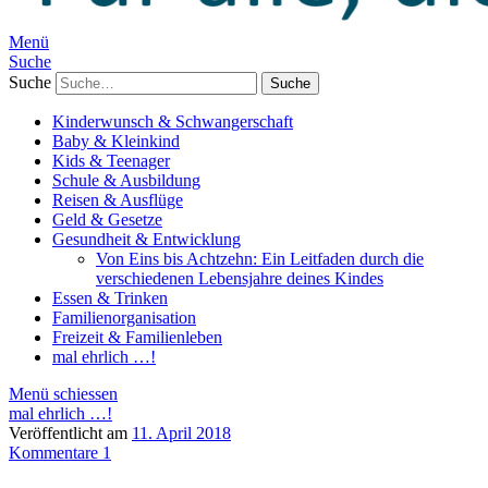
Menü
Suche
Suche
Kinderwunsch & Schwangerschaft
Baby & Kleinkind
Kids & Teenager
Schule & Ausbildung
Reisen & Ausflüge
Geld & Gesetze
Gesundheit & Entwicklung
Von Eins bis Achtzehn: Ein Leitfaden durch die
verschiedenen Lebensjahre deines Kindes
Essen & Trinken
Familienorganisation
Freizeit & Familienleben
mal ehrlich …!
Menü schiessen
mal ehrlich …!
Veröffentlicht am
11. April 2018
Kommentare 1