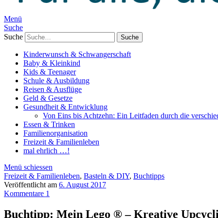
Menü
Suche
Suche
Kinderwunsch & Schwangerschaft
Baby & Kleinkind
Kids & Teenager
Schule & Ausbildung
Reisen & Ausflüge
Geld & Gesetze
Gesundheit & Entwicklung
Von Eins bis Achtzehn: Ein Leitfaden durch die verschi
Essen & Trinken
Familienorganisation
Freizeit & Familienleben
mal ehrlich …!
Menü schiessen
Freizeit & Familienleben
,
Basteln & DIY
,
Buchtipps
Veröffentlicht am
6. August 2017
Kommentare 1
Buchtipp: Mein Lego ® – Kreative Upcycl