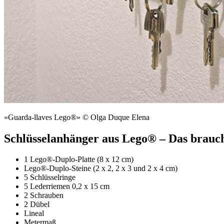
«Guarda-llaves Lego®» © Olga Duque Elena
Schlüsselanhänger aus Lego® – Das brauch
1 Lego®-Duplo-Platte (8 x 12 cm)
Lego®-Duplo-Steine (2 x 2, 2 x 3 und 2 x 4 cm)
5 Schlüsselringe
5 Lederriemen 0,2 x 15 cm
2 Schrauben
2 Dübel
Lineal
Metermaß