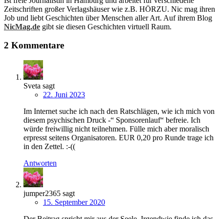
Ist freie Journalistin in Hamburg und arbeitet für verschiedene
Zeitschriften großer Verlagshäuser wie z.B. HÖRZU. Nic mag ihren
Job und liebt Geschichten über Menschen aller Art. Auf ihrem Blog
NicMag.de
gibt sie diesen Geschichten virtuell Raum.
2 Kommentare
Sveta
sagt
22. Juni 2023
Im Internet suche ich nach den Ratschlägen, wie ich mich von
diesem psychischen Druck -“ Sponsorenlauf“ befreie. Ich
würde freiwillig nicht teilnehmen. Fülle mich aber moralisch
erpresst seitens Organisatoren. EUR 0,20 pro Runde trage ich
in den Zettel. :-((
Antworten
jumper2365
sagt
15. September 2020
Der Beitrag spricht mir aus der Seele. Irgendwie finde ich das