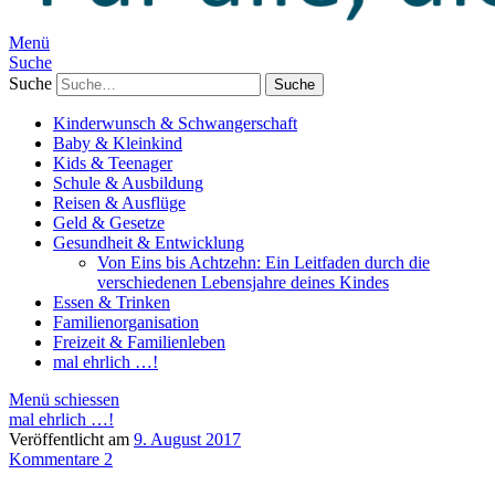
Menü
Suche
Suche
Kinderwunsch & Schwangerschaft
Baby & Kleinkind
Kids & Teenager
Schule & Ausbildung
Reisen & Ausflüge
Geld & Gesetze
Gesundheit & Entwicklung
Von Eins bis Achtzehn: Ein Leitfaden durch die
verschiedenen Lebensjahre deines Kindes
Essen & Trinken
Familienorganisation
Freizeit & Familienleben
mal ehrlich …!
Menü schiessen
mal ehrlich …!
Veröffentlicht am
9. August 2017
Kommentare 2