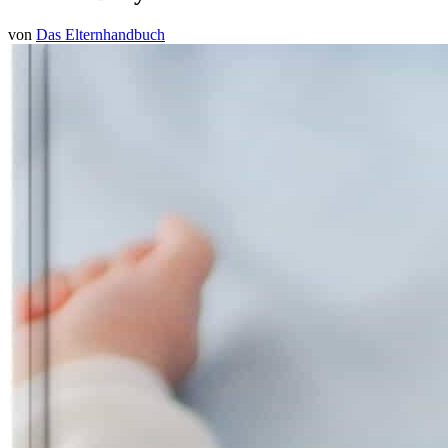
von
Das Elternhandbuch