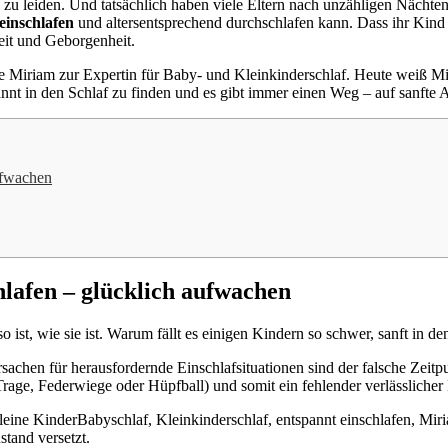
zu leiden. Und tatsächlich haben viele Eltern nach unzähligen Nächt
einschlafen
und altersentsprechend durchschlafen kann. Dass ihr Kind 
eit und Geborgenheit.
e Miriam zur Expertin für Baby- und Kleinkinderschlaf. Heute weiß Mi
nnt in den Schlaf zu finden und es gibt immer einen Weg – auf sanfte 
aufwachen
chlafen – glücklich aufwachen
so ist, wie sie ist. Warum fällt es einigen Kindern so schwer, sanft in 
chen für herausfordernde Einschlafsituationen sind der falsche Zeitpun
Trage, Federwiege oder Hüpfball) und somit ein fehlender verlässlicher 
leine KinderBabyschlaf, Kleinkinderschlaf, entspannt einschlafen, M
stand versetzt.