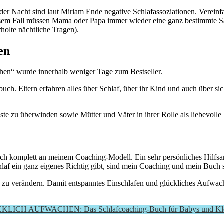
 der Nacht sind laut Miriam Ende negative Schlafassoziationen. Verei
 diesem Fall müssen Mama oder Papa immer wieder eine ganz bestimmte S
holte nächtliche Tragen).
en
hen“ wurde innerhalb weniger Tage zum Bestseller.
buch. Eltern erfahren alles über Schlaf, über ihr Kind und auch über si
ste zu überwinden sowie Mütter und Väter in ihrer Rolle als liebevolle 
sich komplett an meinem Coaching-Modell. Ein sehr persönliches Hilfsa
chlaf ein ganz eigenes Richtig gibt, sind mein Coaching und mein Buch 
 aktiv zu verändern. Damit entspanntes Einschlafen und glückliches Auf
H AUFWACHEN: Das Schlafcoaching-Buch für Babys und Kle