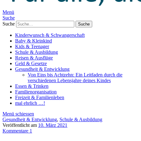
Menü
Suche
Suche
Kinderwunsch & Schwangerschaft
Baby & Kleinkind
Kids & Teenager
Schule & Ausbildung
Reisen & Ausflüge
Geld & Gesetze
Gesundheit & Entwicklung
Von Eins bis Achtzehn: Ein Leitfaden durch die
verschiedenen Lebensjahre deines Kindes
Essen & Trinken
Familienorganisation
Freizeit & Familienleben
mal ehrlich …!
Menü schiessen
Gesundheit & Entwicklung
,
Schule & Ausbildung
Veröffentlicht am
10. März 2021
Kommentare 1