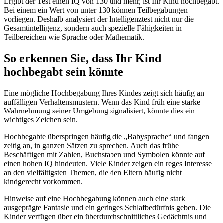
Ergibt der Test einen IQ von 130 und mehr, ist Ihr Kind hochbegabt.
Bei einem ein Wert von unter 130 können Teilbegabungen
vorliegen. Deshalb analysiert der Intelligenztest nicht nur die
Gesamtintelligenz, sondern auch spezielle Fähigkeiten in
Teilbereichen wie Sprache oder Mathematik.
So erkennen Sie, dass Ihr Kind
hochbegabt sein könnte
Eine mögliche Hochbegabung Ihres Kindes zeigt sich häufig an
auffälligen Verhaltensmustern. Wenn das Kind früh eine starke
Wahrnehmung seiner Umgebung signalisiert, könnte dies ein
wichtiges Zeichen sein.
Hochbegabte überspringen häufig die „Babysprache“ und fangen
zeitig an, in ganzen Sätzen zu sprechen. Auch das frühe
Beschäftigen mit Zahlen, Buchstaben und Symbolen könnte auf
einen hohen IQ hindeuten. Viele Kinder zeigen ein reges Interesse
an den vielfältigsten Themen, die den Eltern häufig nicht
kindgerecht vorkommen.
Hinweise auf eine Hochbegabung können auch eine stark
ausgeprägte Fantasie und ein geringes Schlafbedürfnis geben. Die
Kinder verfügen über ein überdurchschnittliches Gedächtnis und