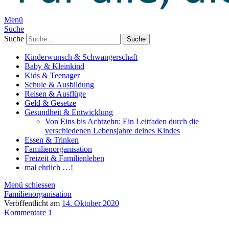
Menü
Suche
Suche
Kinderwunsch & Schwangerschaft
Baby & Kleinkind
Kids & Teenager
Schule & Ausbildung
Reisen & Ausflüge
Geld & Gesetze
Gesundheit & Entwicklung
Von Eins bis Achtzehn: Ein Leitfaden durch die
verschiedenen Lebensjahre deines Kindes
Essen & Trinken
Familienorganisation
Freizeit & Familienleben
mal ehrlich …!
Menü schiessen
Familienorganisation
Veröffentlicht am
14. Oktober 2020
Kommentare 1