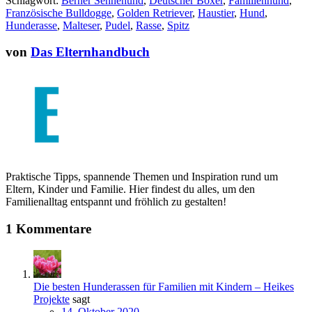
Schlagwort:
Berner Sennehund
,
Deutscher Boxer
,
Familienhund
,
Französische Bulldogge
,
Golden Retriever
,
Haustier
,
Hund
,
Hunderasse
,
Malteser
,
Pudel
,
Rasse
,
Spitz
von
Das Elternhandbuch
Praktische Tipps, spannende Themen und Inspiration rund um
Eltern, Kinder und Familie. Hier findest du alles, um den
Familienalltag entspannt und fröhlich zu gestalten!
1 Kommentare
Die besten Hunderassen für Familien mit Kindern – Heikes
Projekte
sagt
14. Oktober 2020