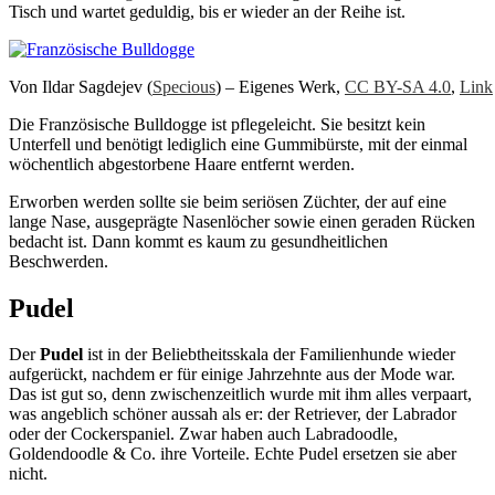
Tisch und wartet geduldig, bis er wieder an der Reihe ist.
Von Ildar Sagdejev (
Specious
) –
Eigenes Werk
,
CC BY-SA 4.0
,
Link
Die Französische Bulldogge ist pflegeleicht. Sie besitzt kein
Unterfell und benötigt lediglich eine Gummibürste, mit der einmal
wöchentlich abgestorbene Haare entfernt werden.
Erworben werden sollte sie beim seriösen Züchter, der auf eine
lange Nase, ausgeprägte Nasenlöcher sowie einen geraden Rücken
bedacht ist. Dann kommt es kaum zu gesundheitlichen
Beschwerden.
Pudel
Der
Pudel
ist in der Beliebtheitsskala der Familienhunde wieder
aufgerückt, nachdem er für einige Jahrzehnte aus der Mode war.
Das ist gut so, denn zwischenzeitlich wurde mit ihm alles verpaart,
was angeblich schöner aussah als er: der Retriever, der Labrador
oder der Cockerspaniel. Zwar haben auch Labradoodle,
Goldendoodle & Co. ihre Vorteile. Echte Pudel ersetzen sie aber
nicht.