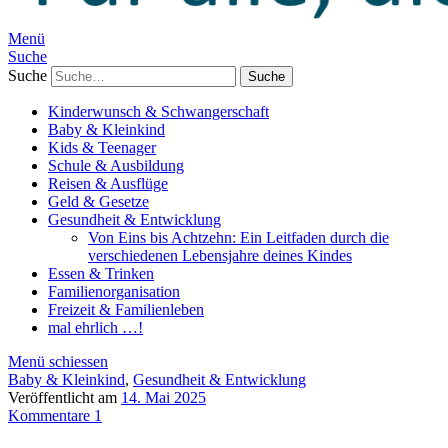
Menü
Suche
Suche
Kinderwunsch & Schwangerschaft
Baby & Kleinkind
Kids & Teenager
Schule & Ausbildung
Reisen & Ausflüge
Geld & Gesetze
Gesundheit & Entwicklung
Von Eins bis Achtzehn: Ein Leitfaden durch die
verschiedenen Lebensjahre deines Kindes
Essen & Trinken
Familienorganisation
Freizeit & Familienleben
mal ehrlich …!
Menü schiessen
Baby & Kleinkind
,
Gesundheit & Entwicklung
Veröffentlicht am
14. Mai 2025
Kommentare 1