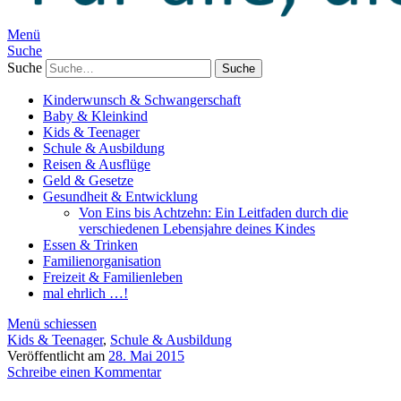
Menü
Suche
Suche
Kinderwunsch & Schwangerschaft
Baby & Kleinkind
Kids & Teenager
Schule & Ausbildung
Reisen & Ausflüge
Geld & Gesetze
Gesundheit & Entwicklung
Von Eins bis Achtzehn: Ein Leitfaden durch die
verschiedenen Lebensjahre deines Kindes
Essen & Trinken
Familienorganisation
Freizeit & Familienleben
mal ehrlich …!
Menü schiessen
Kids & Teenager
,
Schule & Ausbildung
Veröffentlicht am
28. Mai 2015
Schreibe einen Kommentar