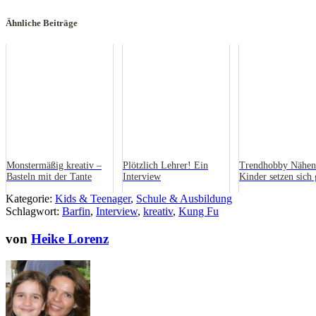
Ähnliche Beiträge
Monstermäßig kreativ –
Plötzlich Lehrer! Ein
Trendhobby Nähen
Basteln mit der Tante
Interview
Kinder setzen sich 
die Nähmaschine
Kategorie:
Kids & Teenager
,
Schule & Ausbildung
Schlagwort:
Barfin
,
Interview
,
kreativ
,
Kung Fu
von
Heike Lorenz