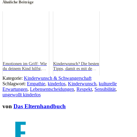
Ähnliche Beiträge
Emotionen im Griff: Wie
Kinderwunsch? Die besten
du deinem Kind hilfst,
Tipps, damit es mit dem
Gefühle zu erkennen und
Nachwuchs klappt
Kategorie:
Kinderwunsch & Schwangerschaft
auszudrücken
Schlagwort:
Empathie
,
kinderlos
,
Kinderwunsch
,
kulturelle
Erwartungen
,
Lebensentscheidungen
,
Respekt
,
Sensibilität
,
ungewollt kinderlos
von
Das Elternhandbuch