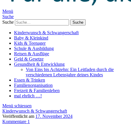
Menü
Suche
Suche
Kinderwunsch & Schwangerschaft
Baby & Kleinkind
Kids & Teenager
Schule & Ausbildung
Reisen & Ausflüge
Geld & Gesetze
Gesundheit & Entwicklung
Von Eins bis Achtzehn: Ein Leitfaden durch die
verschiedenen Lebensjahre deines Kindes
Essen & Trinken
Familienorganisation
Freizeit & Familienleben
mal ehrlich …!
Menü schiessen
Kinderwunsch & Schwangerschaft
Veröffentlicht am
17. November 2024
Kommentare 1