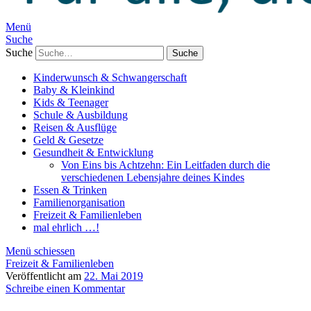
Menü
Suche
Suche
Kinderwunsch & Schwangerschaft
Baby & Kleinkind
Kids & Teenager
Schule & Ausbildung
Reisen & Ausflüge
Geld & Gesetze
Gesundheit & Entwicklung
Von Eins bis Achtzehn: Ein Leitfaden durch die
verschiedenen Lebensjahre deines Kindes
Essen & Trinken
Familienorganisation
Freizeit & Familienleben
mal ehrlich …!
Menü schiessen
Freizeit & Familienleben
Veröffentlicht am
22. Mai 2019
Schreibe einen Kommentar