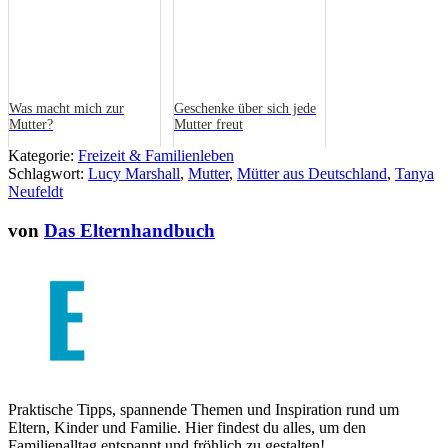
Was macht mich zur
Geschenke über sich jede
Mutter?
Mutter freut
Kategorie:
Freizeit & Familienleben
Schlagwort:
Lucy Marshall
,
Mutter
,
Mütter aus Deutschland
,
Tanya
Neufeldt
von
Das Elternhandbuch
Praktische Tipps, spannende Themen und Inspiration rund um
Eltern, Kinder und Familie. Hier findest du alles, um den
Familienalltag entspannt und fröhlich zu gestalten!