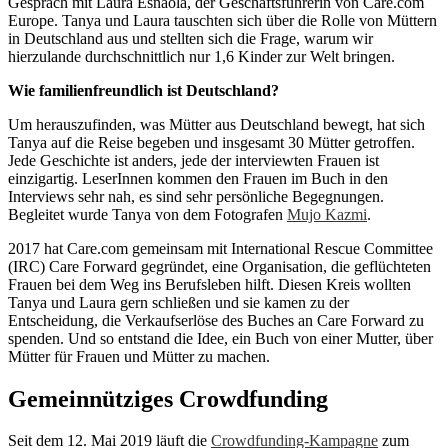
Gespräch mit Laura Esnaola, der Geschäftsführerin von Care.com
Europe. Tanya und Laura tauschten sich über die Rolle von Müttern
in Deutschland aus und stellten sich die Frage, warum wir
hierzulande durchschnittlich nur 1,6 Kinder zur Welt bringen.
Wie familienfreundlich ist Deutschland?
Um herauszufinden, was Mütter aus Deutschland bewegt, hat sich
Tanya auf die Reise begeben und insgesamt 30 Mütter getroffen.
Jede Geschichte ist anders, jede der interviewten Frauen ist
einzigartig. LeserInnen kommen den Frauen im Buch in den
Interviews sehr nah, es sind sehr persönliche Begegnungen.
Begleitet wurde Tanya von dem Fotografen
Mujo Kazmi
.
2017 hat Care.com gemeinsam mit International Rescue Committee
(IRC) Care Forward gegründet, eine Organisation, die geflüchteten
Frauen bei dem Weg ins Berufsleben hilft. Diesen Kreis wollten
Tanya und Laura gern schließen und sie kamen zu der
Entscheidung, die Verkaufserlöse des Buches an Care Forward zu
spenden. Und so entstand die Idee, ein Buch von einer Mutter, über
Mütter für Frauen und Mütter zu machen.
Gemeinnütziges Crowdfunding
Seit dem 12. Mai 2019 läuft die
Crowdfunding-Kampagne
zum