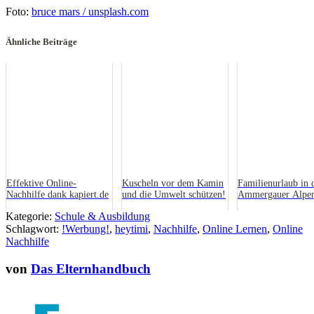
Foto:
bruce mars / unsplash.com
Ähnliche Beiträge
Effektive Online-
Kuscheln vor dem Kamin
Familienurlaub in 
Nachhilfe dank kapiert.de
und die Umwelt schützen!
Ammergauer Alpe
Kategorie:
Schule & Ausbildung
Schlagwort:
!Werbung!
,
heytimi
,
Nachhilfe
,
Online Lernen
,
Online
Nachhilfe
von
Das Elternhandbuch