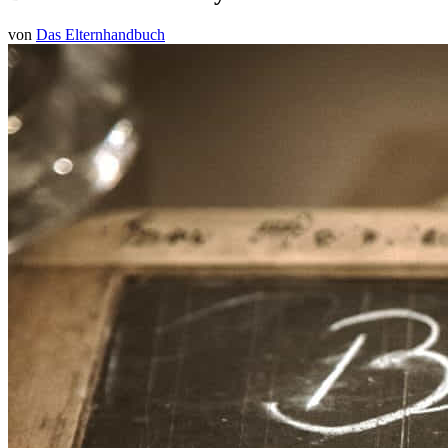
von
Das Elternhandbuch