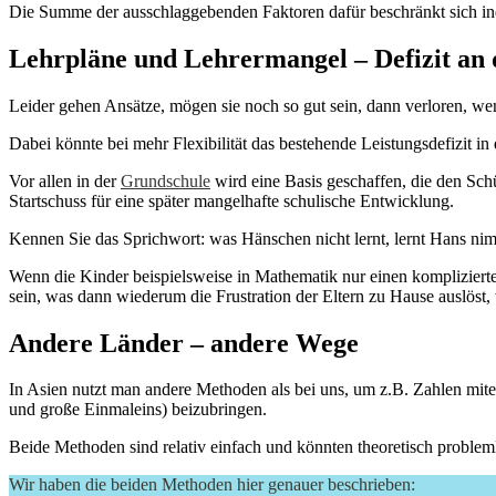
Die Summe der ausschlaggebenden Faktoren dafür beschränkt sich ind
Lehrpläne und Lehrermangel – Defizit an 
Leider gehen Ansätze, mögen sie noch so gut sein, dann verloren, wen
Dabei könnte bei mehr Flexibilität das bestehende Leistungsdefizit i
Vor allen in der
Grundschule
wird eine Basis geschaffen, die den Schü
Startschuss für eine später mangelhafte schulische Entwicklung.
Kennen Sie das Sprichwort: was Hänschen nicht lernt, lernt Hans n
Wenn die Kinder beispielsweise in Mathematik nur einen komplizierte
sein, was dann wiederum die Frustration der Eltern zu Hause auslöst,
Andere Länder – andere Wege
In Asien nutzt man andere Methoden als bei uns, um z.B. Zahlen mite
und große Einmaleins) beizubringen.
Beide Methoden sind relativ einfach und könnten theoretisch probleml
Wir haben die beiden Methoden hier genauer beschrieben: