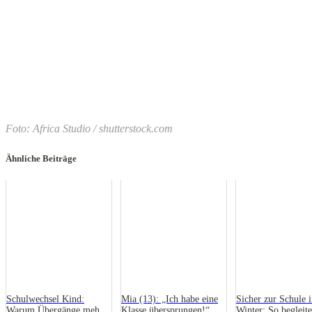
Foto:
Africa Studio / shutterstock.com
Ähnliche Beiträge
Schulwechsel Kind:
Mia (13): „Ich habe eine
Sicher zur Schule 
Warum Übergänge mehr
Klasse übersprungen!“
Winter: So begleite