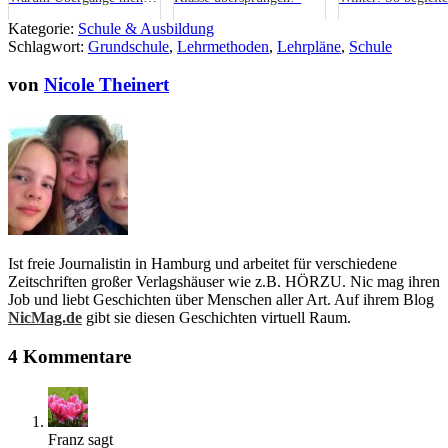
Zeit brauchen
dein Kind durch di
Kategorie:
Schule & Ausbildung
dunkle Jahreszeit
Schlagwort:
Grundschule
,
Lehrmethoden
,
Lehrpläne
,
Schule
von
Nicole Theinert
Ist freie Journalistin in Hamburg und arbeitet für verschiedene
Zeitschriften großer Verlagshäuser wie z.B. HÖRZU. Nic mag ihren
Job und liebt Geschichten über Menschen aller Art. Auf ihrem Blog
NicMag.de
gibt sie diesen Geschichten virtuell Raum.
4 Kommentare
Franz
sagt