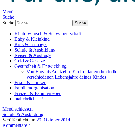
Menü
Suche
Suche
Kinderwunsch & Schwangerschaft
Baby & Kleinkind
Kids & Teenager
Schule & Ausbildung
Reisen & Ausflüge
Geld & Gesetze
Gesundheit & Entwicklung
Von Eins bis Achtzehn: Ein Leitfaden durch die
verschiedenen Lebensjahre deines Kindes
Essen & Trinken
Familienorganisation
Freizeit & Familienleben
mal ehrlich …!
Menü schiessen
Schule & Ausbildung
Veröffentlicht am
29. Oktober 2014
Kommentare 4