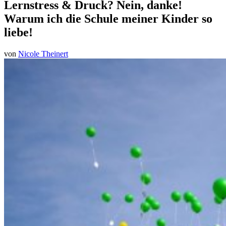
Lernstress & Druck? Nein, danke!
Warum ich die Schule meiner Kinder so
liebe!
von
Nicole Theinert