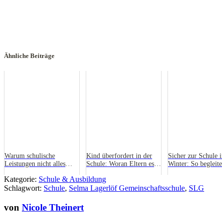
Ähnliche Beiträge
Warum schulische
Kind überfordert in der
Sicher zur Schule 
Leistungen nicht alles
Schule: Woran Eltern es
Winter: So begleite
über die Entwicklung
erkennen
dein Kind durch di
Kategorie:
Schule & Ausbildung
eines Kindes sagen
dunkle Jahreszeit
Schlagwort:
Schule
,
Selma Lagerlöf Gemeinschaftsschule
,
SLG
von
Nicole Theinert