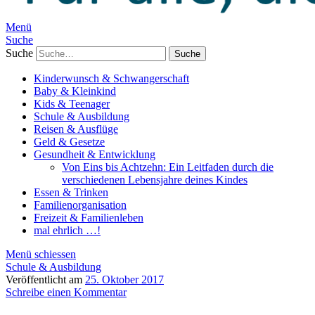
Menü
Suche
Suche
Kinderwunsch & Schwangerschaft
Baby & Kleinkind
Kids & Teenager
Schule & Ausbildung
Reisen & Ausflüge
Geld & Gesetze
Gesundheit & Entwicklung
Von Eins bis Achtzehn: Ein Leitfaden durch die
verschiedenen Lebensjahre deines Kindes
Essen & Trinken
Familienorganisation
Freizeit & Familienleben
mal ehrlich …!
Menü schiessen
Schule & Ausbildung
Veröffentlicht am
25. Oktober 2017
Schreibe einen Kommentar