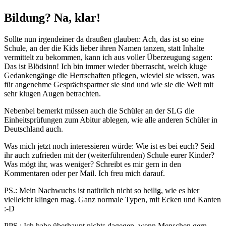
Bildung? Na, klar!
Sollte nun irgendeiner da draußen glauben: Ach, das ist so eine
Schule, an der die Kids lieber ihren Namen tanzen, statt Inhalte
vermittelt zu bekommen, kann ich aus voller Überzeugung sagen:
Das ist Blödsinn! Ich bin immer wieder überrascht, welch kluge
Gedankengänge die Herrschaften pflegen, wieviel sie wissen, was
für angenehme Gesprächspartner sie sind und wie sie die Welt mit
sehr klugen Augen betrachten.
Nebenbei bemerkt müssen auch die Schüler an der SLG die
Einheitsprüfungen zum Abitur ablegen, wie alle anderen Schüler in
Deutschland auch.
Was mich jetzt noch interessieren würde: Wie ist es bei euch? Seid
ihr auch zufrieden mit der (weiterführenden) Schule eurer Kinder?
Was mögt ihr, was weniger? Schreibt es mir gern in den
Kommentaren oder per Mail. Ich freu mich darauf.
PS.: Mein Nachwuchs ist natürlich nicht so heilig, wie es hier
vielleicht klingen mag. Ganz normale Typen, mit Ecken und Kanten
:-D
PPS.: Ich habe überhaupt nichts dagegen, wenn Menschen gern