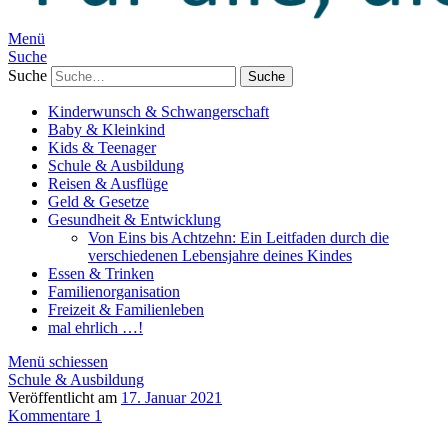
Menü
Suche
Suche
Kinderwunsch & Schwangerschaft
Baby & Kleinkind
Kids & Teenager
Schule & Ausbildung
Reisen & Ausflüge
Geld & Gesetze
Gesundheit & Entwicklung
Von Eins bis Achtzehn: Ein Leitfaden durch die
verschiedenen Lebensjahre deines Kindes
Essen & Trinken
Familienorganisation
Freizeit & Familienleben
mal ehrlich …!
Menü schiessen
Schule & Ausbildung
Veröffentlicht am
17. Januar 2021
Kommentare 1