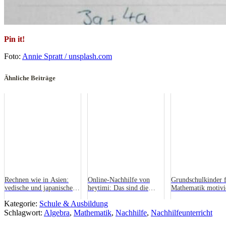
Pin it!
Foto:
Annie Spratt / unsplash.com
Ähnliche Beiträge
Rechnen wie in Asien:
Online-Nachhilfe von
Grundschulkinder 
vedische und japanische
heytimi: Das sind die
Mathematik motivi
Mathematik
Vorteile!
Wie es spielend gel
Kategorie:
Schule & Ausbildung
Schlagwort:
Algebra
,
Mathematik
,
Nachhilfe
,
Nachhilfeunterricht