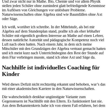
Und zwar nicht nur in Mathe. Bio, Chemie und vor allem Physik
stellen jeden Schüler ohne zumindest glatt befriedigende Kenntnisse
im Auflösen von Gleichungen vor unlösbare Probleme.
Naturwissenschaften ohne Algebra sind wie Baumfällen ohne Axt
oder Säge.
Ich weiß, worüber ich schreibe. In der Mittelstufe, als bei mir
Algebra auf dem Stundenplan stand, prallte ich als eher lebhafter
Schüler mit eigentlich großem Interesse an Mathe auf einen Lehrer,
dessen natürliche Autorität und pädagogische Kompetenz noch viel
Luft nach oben hatten. Nach einem Jahr, in dem sich meine
Mitschüler mit den Grundzügen der Algebra vertraut gemacht hatten
und ich meist kurz nach Unterrichtsbeginn den Rest der Stunde auf
dem Flur verbringen musste, stand ich ohne Axt und Säge da.
Nachhilfe ist individuelles Coaching für
Kinder
Wird dieses Defizit nicht rechtzeitig erkannt und behoben, war’s das
mit einer akademischen Karriere in den Naturwissenschaften.
Die wahrscheinlich denkbar ungünstigste Variante zum
Gegensteuern ist Nachhilfe mit den Eltern. Es funktioniert fast nie.
Aus dem Bekanntenkreis habe ich von einem Fall erfahren, bei dem