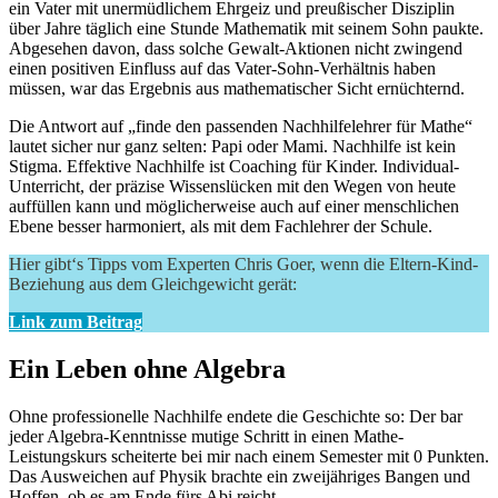
ein Vater mit unermüdlichem Ehrgeiz und preußischer Disziplin
über Jahre täglich eine Stunde Mathematik mit seinem Sohn paukte.
Abgesehen davon, dass solche Gewalt-Aktionen nicht zwingend
einen positiven Einfluss auf das Vater-Sohn-Verhältnis haben
müssen, war das Ergebnis aus mathematischer Sicht ernüchternd.
Die Antwort auf „finde den passenden Nachhilfelehrer für Mathe“
lautet sicher nur ganz selten: Papi oder Mami. Nachhilfe ist kein
Stigma. Effektive Nachhilfe ist Coaching für Kinder. Individual-
Unterricht, der präzise Wissenslücken mit den Wegen von heute
auffüllen kann und möglicherweise auch auf einer menschlichen
Ebene besser harmoniert, als mit dem Fachlehrer der Schule.
Hier gibt‘s Tipps vom Experten Chris Goer, wenn die Eltern-Kind-
Beziehung aus dem Gleichgewicht gerät:
Link zum Beitrag
Ein Leben ohne Algebra
Ohne professionelle Nachhilfe endete die Geschichte so: Der bar
jeder Algebra-Kenntnisse mutige Schritt in einen Mathe-
Leistungskurs scheiterte bei mir nach einem Semester mit 0 Punkten.
Das Ausweichen auf Physik brachte ein zweijähriges Bangen und
Hoffen, ob es am Ende fürs Abi reicht.