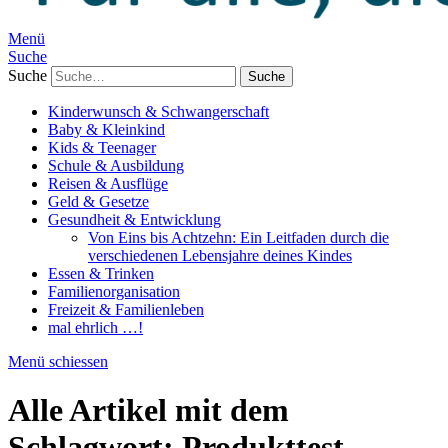
Menü
Suche
Suche
Kinderwunsch & Schwangerschaft
Baby & Kleinkind
Kids & Teenager
Schule & Ausbildung
Reisen & Ausflüge
Geld & Gesetze
Gesundheit & Entwicklung
Von Eins bis Achtzehn: Ein Leitfaden durch die
verschiedenen Lebensjahre deines Kindes
Essen & Trinken
Familienorganisation
Freizeit & Familienleben
mal ehrlich …!
Menü schiessen
Alle Artikel mit dem
Schlagwort:
Produkttest