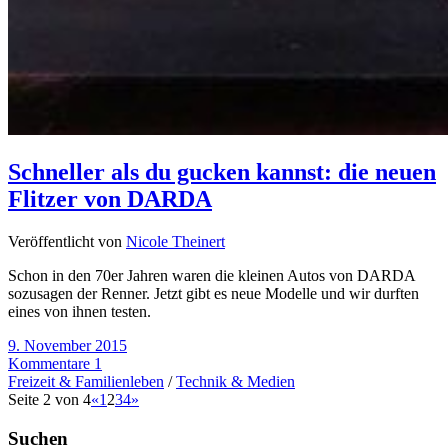
Schneller als du gucken kannst: die neuen
Flitzer von DARDA
Veröffentlicht von
Nicole Theinert
Schon in den 70er Jahren waren die kleinen Autos von DARDA
sozusagen der Renner. Jetzt gibt es neue Modelle und wir durften
eines von ihnen testen.
9. November 2015
Kommentare 1
Freizeit & Familienleben
/
Technik & Medien
Seite 2 von 4
«
1
2
3
4
»
Suchen