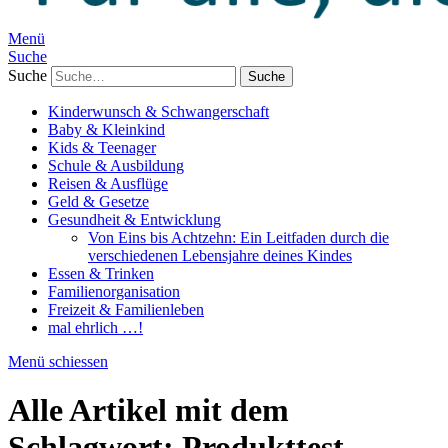
Menü
Suche
Suche
Kinderwunsch & Schwangerschaft
Baby & Kleinkind
Kids & Teenager
Schule & Ausbildung
Reisen & Ausflüge
Geld & Gesetze
Gesundheit & Entwicklung
Von Eins bis Achtzehn: Ein Leitfaden durch die
verschiedenen Lebensjahre deines Kindes
Essen & Trinken
Familienorganisation
Freizeit & Familienleben
mal ehrlich …!
Menü schiessen
Alle Artikel mit dem
Schlagwort:
Produkttest