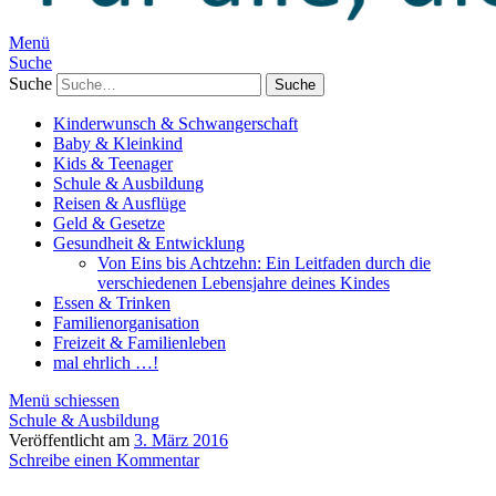
Menü
Suche
Suche
Kinderwunsch & Schwangerschaft
Baby & Kleinkind
Kids & Teenager
Schule & Ausbildung
Reisen & Ausflüge
Geld & Gesetze
Gesundheit & Entwicklung
Von Eins bis Achtzehn: Ein Leitfaden durch die
verschiedenen Lebensjahre deines Kindes
Essen & Trinken
Familienorganisation
Freizeit & Familienleben
mal ehrlich …!
Menü schiessen
Schule & Ausbildung
Veröffentlicht am
3. März 2016
Schreibe einen Kommentar