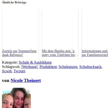
Ähnliche Beiträge
Zurück zur Sommerfigur
Mit dem Bumbo step ’n
Informationen und
dank Refigura?
potty vom Töpfchen bis
zur Familienversic
zur Toilette
Kategorie:
Schule & Ausbildung
Schlagwort:
!Werbung!
,
Produkttest
,
Schulranzen
,
Schulrucksack
,
Scooli
,
Twixter
von
Nicole Theinert