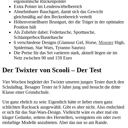
ergonomische Rückenpolster
Extra Polster im Lendenwirbelbereich
Abnehmbarer Bauchgurt, damit sich das Gewicht
gleichmäßig auf den Beckenbereich verteilt
Höhenverstellbarer Brustgurt, der die Träger in der optimalen
Position hält
Als Zubehör dabei: Federtasche, Sporttasche,
Schlamperbox/Basteltasche
6 verschiedene Designs (Glamour Girl, Horse,
Monster
High,
Spiderman, Star Wars, Tyranno Saurus)
Die Preise für das Set variieren stark, aktuell liegen sie im
Netz zwischen 90 und 159 Euro
Der Twixter von Scooli – Der Test
Vier Wochen begleitet der Twixter unseren jungen Tester durch den
Schulalltag. Besagter Tester ist 9 Jahre jung und besucht die dritte
Klasse einer Grundschule.
Um ganz ehrlich zu sein: Eigentlich hätte er lieber einen ganz
schlichten Rucksack ausgewählt. Gibt es aber nicht. Also endschied
er sich für das Star-Wars-Design. Vielleicht wäre es aber mal ein
kluger Gedanke, seitens des Herstellers, wenigstens ein oder zwei
einfarbige Modelle anzubieten. Aber das nur so am Rande.