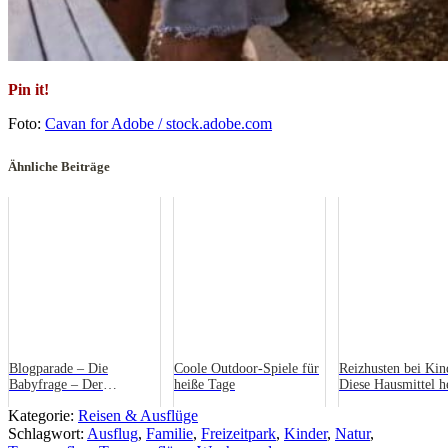
Pin it!
Foto:
Cavan for Adobe / stock.adobe.com
Ähnliche Beiträge
Blogparade – Die
Coole Outdoor-Spiele für
Reizhusten bei Kin
Babyfrage – Der
heiße Tage
Diese Hausmittel h
Rückblick
wirklich
Kategorie:
Reisen & Ausflüge
Schlagwort:
Ausflug
,
Familie
,
Freizeitpark
,
Kinder
,
Natur
,