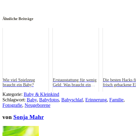
Ähnliche Beiträge
Wie viel Spielzeug
Erstausstattung für wenig
Die besten Hacks f
braucht ein Baby?
Geld: Was braucht ein
frisch gebackene El
Baby wirklich?
Was wir gerne früh
Kategorie:
Baby & Kleinkind
gewusst hätten!
Schlagwort:
Baby
,
Babyfotos
,
Babyschlaf
,
Erinnerung
,
Familie
,
Fotografie
,
Neugeborene
von
Sonja Mahr