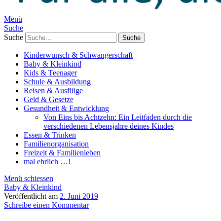
Menü
Suche
Suche
Kinderwunsch & Schwangerschaft
Baby & Kleinkind
Kids & Teenager
Schule & Ausbildung
Reisen & Ausflüge
Geld & Gesetze
Gesundheit & Entwicklung
Von Eins bis Achtzehn: Ein Leitfaden durch die
verschiedenen Lebensjahre deines Kindes
Essen & Trinken
Familienorganisation
Freizeit & Familienleben
mal ehrlich …!
Menü schiessen
Baby & Kleinkind
Veröffentlicht am
2. Juni 2019
Schreibe einen Kommentar