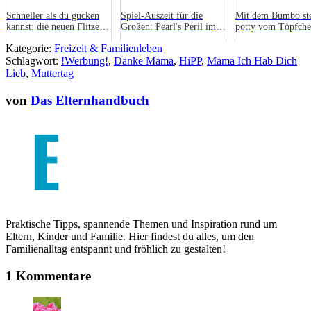
Schneller als du gucken
Spiel-Auszeit für die
Mit dem Bumbo st
kannst: die neuen Flitzer
Großen: Pearl's Peril im
potty vom Töpfche
von DARDA
Test
zur Toilette
Kategorie:
Freizeit & Familienleben
Schlagwort:
!Werbung!
,
Danke Mama
,
HiPP
,
Mama Ich Hab Dich
Lieb
,
Muttertag
von
Das Elternhandbuch
Praktische Tipps, spannende Themen und Inspiration rund um
Eltern, Kinder und Familie. Hier findest du alles, um den
Familienalltag entspannt und fröhlich zu gestalten!
1 Kommentare