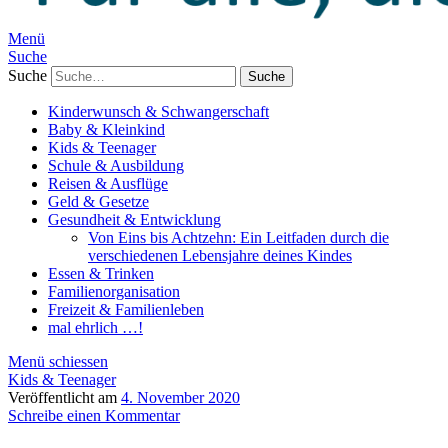
Menü
Suche
Suche
Kinderwunsch & Schwangerschaft
Baby & Kleinkind
Kids & Teenager
Schule & Ausbildung
Reisen & Ausflüge
Geld & Gesetze
Gesundheit & Entwicklung
Von Eins bis Achtzehn: Ein Leitfaden durch die
verschiedenen Lebensjahre deines Kindes
Essen & Trinken
Familienorganisation
Freizeit & Familienleben
mal ehrlich …!
Menü schiessen
Kids & Teenager
Veröffentlicht am
4. November 2020
Schreibe einen Kommentar