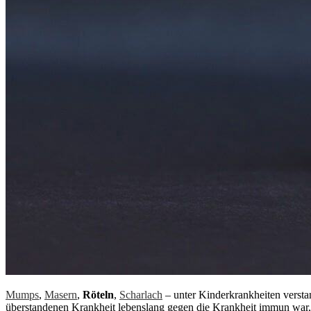
Mumps
,
Masern
,
Röteln
,
Scharlach
– unter Kinderkrankheiten verstan
überstandenen Krankheit lebenslang gegen die Krankheit immun war,