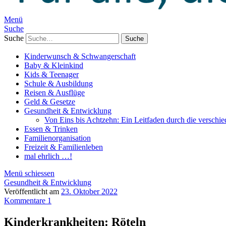
Menü
Suche
Suche
Kinderwunsch & Schwangerschaft
Baby & Kleinkind
Kids & Teenager
Schule & Ausbildung
Reisen & Ausflüge
Geld & Gesetze
Gesundheit & Entwicklung
Von Eins bis Achtzehn: Ein Leitfaden durch die verschi
Essen & Trinken
Familienorganisation
Freizeit & Familienleben
mal ehrlich …!
Menü schiessen
Gesundheit & Entwicklung
Veröffentlicht am
23. Oktober 2022
Kommentare 1
Kinderkrankheiten: Röteln