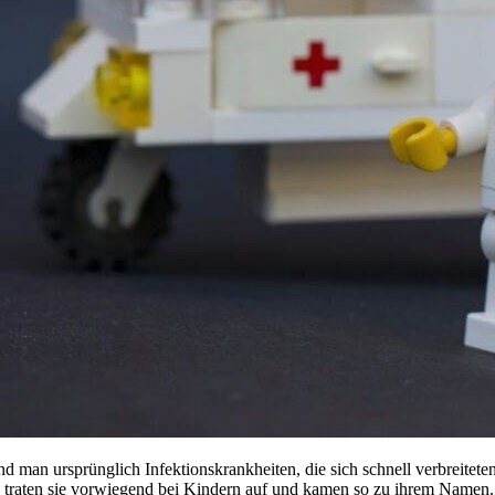
d man ursprünglich Infektionskrankheiten, die sich schnell verbreitet
 traten sie vorwiegend bei Kindern auf und kamen so zu ihrem Namen.