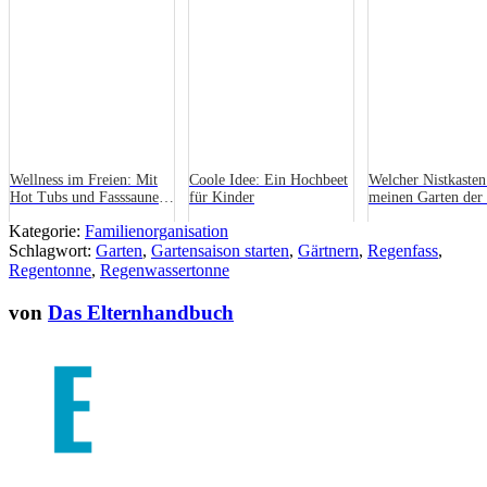
Wellness im Freien: Mit
Coole Idee: Ein Hochbeet
Welcher Nistkasten 
Hot Tubs und Fasssaunen
für Kinder
meinen Garten der 
den Garten zum Familien-
Kategorie:
Familienorganisation
Entspannungsort machen!
Schlagwort:
Garten
,
Gartensaison starten
,
Gärtnern
,
Regenfass
,
Regentonne
,
Regenwassertonne
von
Das Elternhandbuch