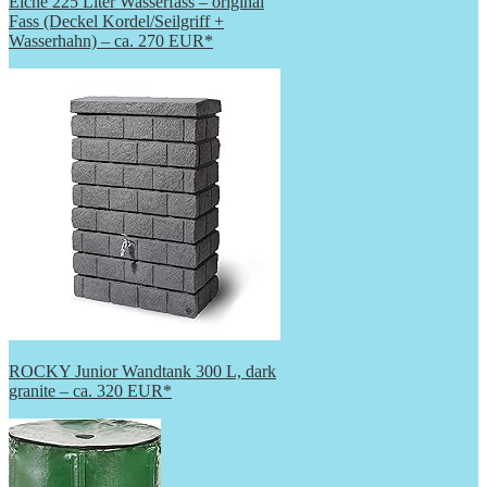
Eiche 225 Liter Wasserfass – original
Fass (Deckel Kordel/Seilgriff +
Wasserhahn) – ca. 270 EUR*
ROCKY Junior Wandtank 300 L, dark
granite – ca. 320 EUR*