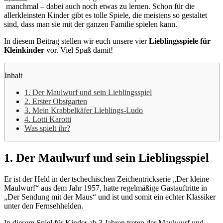
manchmal – dabei auch noch etwas zu lernen. Schon für die
allerkleinsten Kinder gibt es tolle Spiele, die meistens so gestaltet
sind, dass man sie mit der ganzen Familie spielen kann.
In diesem Beitrag stellen wir euch unsere vier
Lieblingsspiele für
Kleinkinder
vor. Viel Spaß damit!
Inhalt
1. Der Maulwurf und sein Lieblingsspiel
2. Erster Obstgarten
3. Mein Krabbelkäfer Lieblings-Ludo
4. Lotti Karotti
Was spielt ihr?
1. Der Maulwurf und sein Lieblingsspiel
Er ist der Held in der tschechischen Zeichentrickserie „Der kleine
Maulwurf“ aus dem Jahr 1957, hatte regelmäßige Gastauftritte in
„Der Sendung mit der Maus“ und ist und somit ein echter Klassiker
unter den Fernsehhelden.
In diesem Spiel für Kinder ab 3 Jahren treten der Maulwurf und