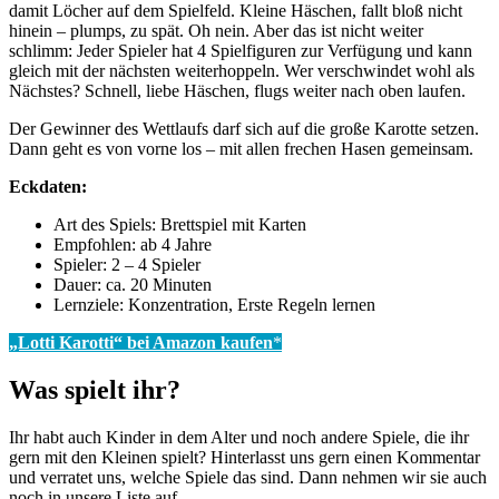
damit Löcher auf dem Spielfeld. Kleine Häschen, fallt bloß nicht
hinein – plumps, zu spät. Oh nein. Aber das ist nicht weiter
schlimm: Jeder Spieler hat 4 Spielfiguren zur Verfügung und kann
gleich mit der nächsten weiterhoppeln. Wer verschwindet wohl als
Nächstes? Schnell, liebe Häschen, flugs weiter nach oben laufen.
Der Gewinner des Wettlaufs darf sich auf die große Karotte setzen.
Dann geht es von vorne los – mit allen frechen Hasen gemeinsam.
Eckdaten:
Art des Spiels: Brettspiel mit Karten
Empfohlen: ab 4 Jahre
Spieler: 2 – 4 Spieler
Dauer: ca. 20 Minuten
Lernziele: Konzentration, Erste Regeln lernen
„Lotti Karotti“ bei Amazon kaufen
*
Was spielt ihr?
Ihr habt auch Kinder in dem Alter und noch andere Spiele, die ihr
gern mit den Kleinen spielt? Hinterlasst uns gern einen Kommentar
und verratet uns, welche Spiele das sind. Dann nehmen wir sie auch
noch in unsere Liste auf.