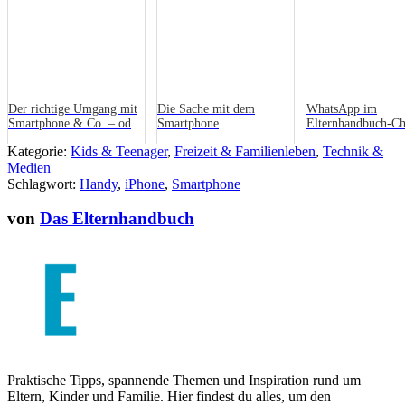
Der richtige Umgang mit
Die Sache mit dem
WhatsApp im
Smartphone & Co. – oder:
Smartphone
Elternhandbuch-Ch
Leg doch mal das Ding
Die wichtigsten In
Kategorie:
Kids & Teenager
,
Freizeit & Familienleben
,
Technik &
weg!
Medien
Schlagwort:
Handy
,
iPhone
,
Smartphone
von
Das Elternhandbuch
Praktische Tipps, spannende Themen und Inspiration rund um
Eltern, Kinder und Familie. Hier findest du alles, um den