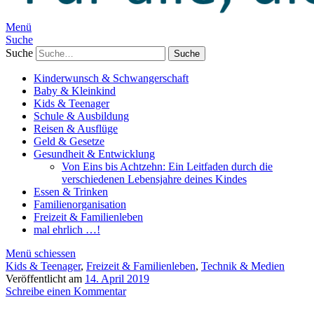
Menü
Suche
Suche
Kinderwunsch & Schwangerschaft
Baby & Kleinkind
Kids & Teenager
Schule & Ausbildung
Reisen & Ausflüge
Geld & Gesetze
Gesundheit & Entwicklung
Von Eins bis Achtzehn: Ein Leitfaden durch die
verschiedenen Lebensjahre deines Kindes
Essen & Trinken
Familienorganisation
Freizeit & Familienleben
mal ehrlich …!
Menü schiessen
Kids & Teenager
,
Freizeit & Familienleben
,
Technik & Medien
Veröffentlicht am
14. April 2019
Schreibe einen Kommentar