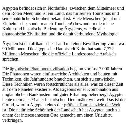
Ägypten befindet sich in Nordafrika, zwischen dem Mittelmeer und
dem Roten Meer, und ist ein Land, das für seinen Tourismus und
seine natürliche Schönheit bekannt ist. Viele Menschen (nicht nur
Einheimische, sondern auch Touristen!) bewundern die reiche
Kultur und historische Bedeutung Ägyptens, wie die alte
pharaonische Zivilisation und die damit verbundene Mythologie.
Ägypten ist ein afrikanisches Land mit einer Bevölkerung von etwa
90 Millionen. Die ägyptische Hauptstadt Kairo hat satte 7,772
Millionen Menschen, die die offizielle Landessprache Arabisch
sprechen.
Die
ägyptische Pharaonenzivilisation
begann vor fast 7.000 Jahren.
Die Pharaonen waren einflussreiche Architekten und bauten mit
Techniken, die Jahrhunderte brauchten, um sich zu entwickeln.
Diese Techniken waren fortschrittlicher als alles, was zu dieser Zeit
auf dem Planeten existierte. Als Ergebnis einer Kombination aus
unglaublichen Baukünsten und guter Erhaltung beherbergt Ägypten
heute mehr als 2/3 aller historischen Denkmäler weltweit. Das ist der
Grund, warum Ägypten eines der
größten Touristenziele der Welt
ist. Die natürliche Schönheit der Landschaft hat Ägypten auch zu
einem der interessantesten Orte gemacht, um einen Urlaub zu
verbringen.