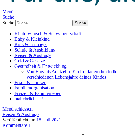
Menü
Suche
Suche
Kinderwunsch & Schwangerschaft
Baby & Kleinkind
Kids & Teenager
Schule & Ausbildung
Reisen & Ausflüge
Geld & Gesetze
Gesundheit & Entwicklung
Von Eins bis Achtzehn: Ein Leitfaden durch die
verschiedenen Lebensjahre deines Kindes
Essen & Trinken
Familienorganisation
Freizeit & Familienleben
mal ehrlich …!
Menü schiessen
Reisen & Ausflüge
Veröffentlicht am
18. Juli 2021
Kommentare 1