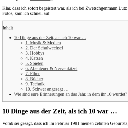
Klar, dass ich sofort begeistert war, als ich bei Zwetschgenmann Lutz
Fotos, kam ich schnell auf
Inhalt
10 Dinge aus der Zeit, als ich 10 war …
1. Musik & Medien
2. Der Schulwechsel
3. Hobbys
4. Katzen
5. Spielen
6. Abenteuer & Nervenkitzel
7. Filme
8. Bücher
9. Technik
10. Schwer angesagt …
Wie sind eure Erinnerungen an das Jahr, in dem ihr 10 wurdet?
10 Dinge aus der Zeit, als ich 10 war …
Vorab sei gesagt, dass ich im Februar 1981 meinen zehnten Geburtstag 