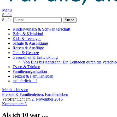
Menü
Suche
Suche
Kinderwunsch & Schwangerschaft
Baby & Kleinkind
Kids & Teenager
Schule & Ausbildung
Reisen & Ausflüge
Geld & Gesetze
Gesundheit & Entwicklung
Von Eins bis Achtzehn: Ein Leitfaden durch die verschi
Essen & Trinken
Familienorganisation
Freizeit & Familienleben
mal ehrlich …!
Menü schiessen
Freizeit & Familienleben
,
Familienleben
Veröffentlicht am
2. November 2016
Kommentare 3
Als ich 10 war …